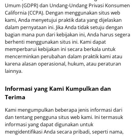
Umum (GDPR) dan Undang-Undang Privasi Konsumen
California (CCPA). Dengan menggunakan situs web
kami, Anda menyetujui praktik data yang dijelaskan
dalam pernyataan ini. Jika Anda tidak setuju dengan
bagian mana pun dari kebijakan ini, Anda harus segera
berhenti menggunakan situs ini. Kami dapat
memperbarui kebijakan ini secara berkala untuk
mencerminkan perubahan dalam praktik kami atau
karena alasan operasional, hukum, atau peraturan
lainnya.
Informasi yang Kami Kumpulkan dan
Terima
Kami mengumpulkan beberapa jenis informasi dari
dan tentang pengguna situs web kami. Ini termasuk
informasi yang dapat digunakan untuk
mengidentifikasi Anda secara pribadi, seperti nama,