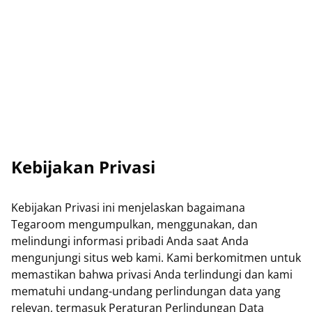
Kebijakan Privasi
Kebijakan Privasi ini menjelaskan bagaimana
Tegaroom mengumpulkan, menggunakan, dan
melindungi informasi pribadi Anda saat Anda
mengunjungi situs web kami. Kami berkomitmen untuk
memastikan bahwa privasi Anda terlindungi dan kami
mematuhi undang-undang perlindungan data yang
relevan, termasuk Peraturan Perlindungan Data