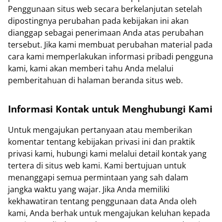
Penggunaan situs web secara berkelanjutan setelah
dipostingnya perubahan pada kebijakan ini akan
dianggap sebagai penerimaan Anda atas perubahan
tersebut. Jika kami membuat perubahan material pada
cara kami memperlakukan informasi pribadi pengguna
kami, kami akan memberi tahu Anda melalui
pemberitahuan di halaman beranda situs web.
Informasi Kontak untuk Menghubungi Kami
Untuk mengajukan pertanyaan atau memberikan
komentar tentang kebijakan privasi ini dan praktik
privasi kami, hubungi kami melalui detail kontak yang
tertera di situs web kami. Kami bertujuan untuk
menanggapi semua permintaan yang sah dalam
jangka waktu yang wajar. Jika Anda memiliki
kekhawatiran tentang penggunaan data Anda oleh
kami, Anda berhak untuk mengajukan keluhan kepada